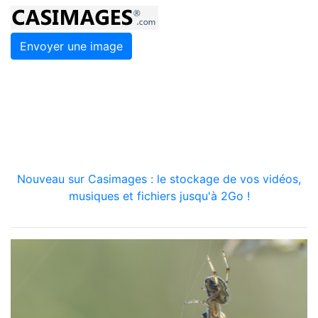
Envoyer une image
Nouveau sur Casimages : le stockage de vos vidéos,
musiques et fichiers jusqu'à 2Go !