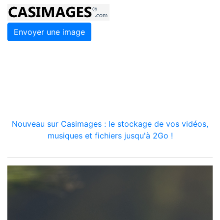
Envoyer une image
Nouveau sur Casimages : le stockage de vos vidéos,
musiques et fichiers jusqu'à 2Go !