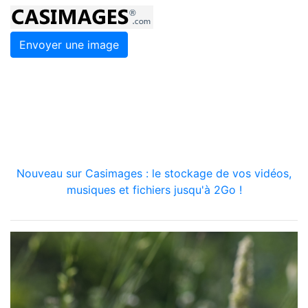
Envoyer une image
Nouveau sur Casimages : le stockage de vos vidéos,
musiques et fichiers jusqu'à 2Go !