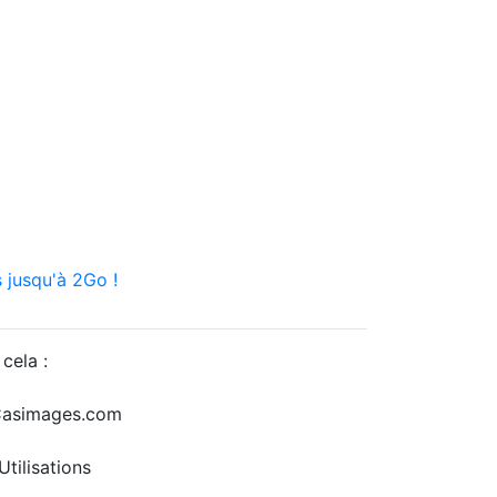
 jusqu'à 2Go !
cela :
r Casimages.com
tilisations