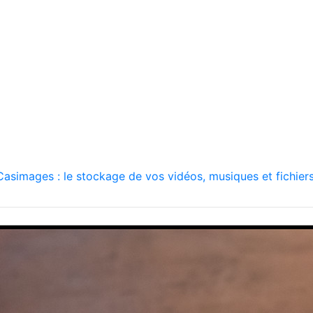
asimages : le stockage de vos vidéos, musiques et fichiers