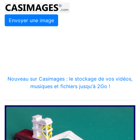
Envoyer une image
Nouveau sur Casimages : le stockage de vos vidéos,
musiques et fichiers jusqu'à 2Go !