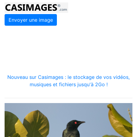
Envoyer une image
Nouveau sur Casimages : le stockage de vos vidéos,
musiques et fichiers jusqu'à 2Go !