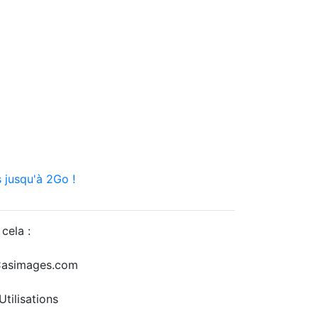
 jusqu'à 2Go !
cela :
r Casimages.com
tilisations