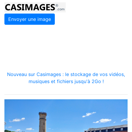
Envoyer une image
Nouveau sur Casimages : le stockage de vos vidéos,
musiques et fichiers jusqu'à 2Go !