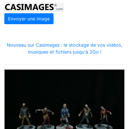
Envoyer une image
Nouveau sur Casimages : le stockage de vos vidéos,
musiques et fichiers jusqu'à 2Go !