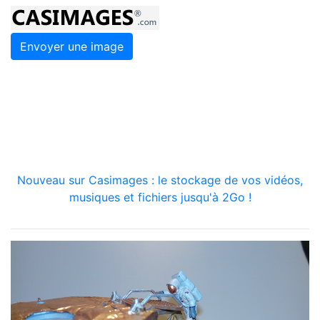
Envoyer une image
Nouveau sur Casimages : le stockage de vos vidéos,
musiques et fichiers jusqu'à 2Go !