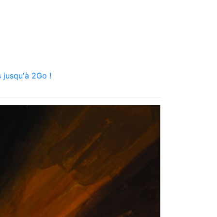
 jusqu'à 2Go !