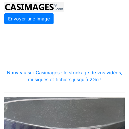
Envoyer une image
Nouveau sur Casimages : le stockage de vos vidéos,
musiques et fichiers jusqu'à 2Go !