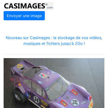
Envoyer une image
Nouveau sur Casimages : le stockage de vos vidéos,
musiques et fichiers jusqu'à 2Go !