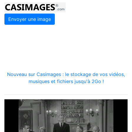
Envoyer une image
Nouveau sur Casimages : le stockage de vos vidéos,
musiques et fichiers jusqu'à 2Go !