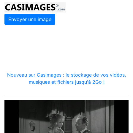
Envoyer une image
Nouveau sur Casimages : le stockage de vos vidéos,
musiques et fichiers jusqu'à 2Go !