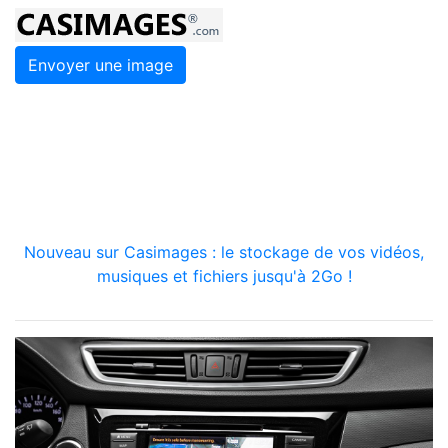
Envoyer une image
Nouveau sur Casimages : le stockage de vos vidéos,
musiques et fichiers jusqu'à 2Go !