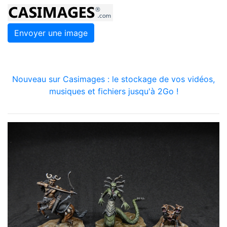
Envoyer une image
Nouveau sur Casimages : le stockage de vos vidéos,
musiques et fichiers jusqu'à 2Go !