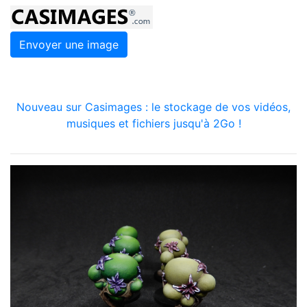
Envoyer une image
Nouveau sur Casimages : le stockage de vos vidéos,
musiques et fichiers jusqu'à 2Go !