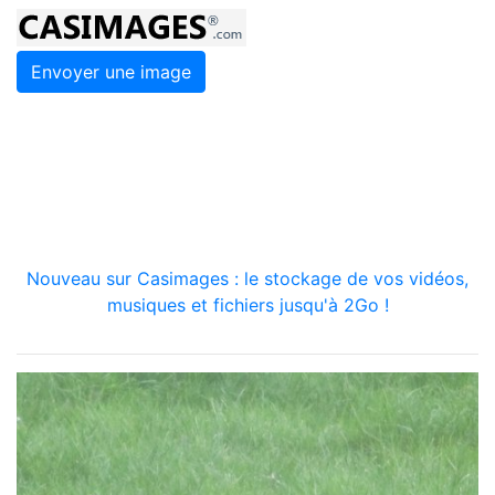
Envoyer une image
Nouveau sur Casimages : le stockage de vos vidéos,
musiques et fichiers jusqu'à 2Go !