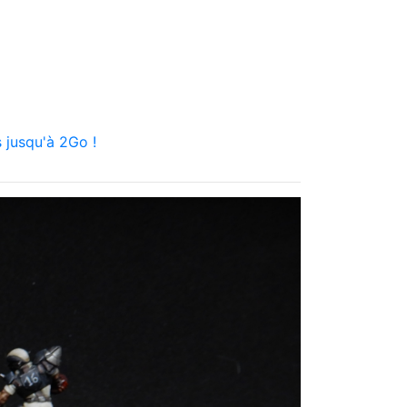
 jusqu'à 2Go !