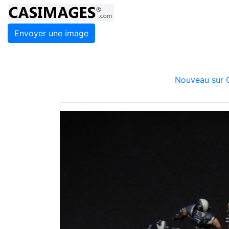
Envoyer une image
Nouveau sur C