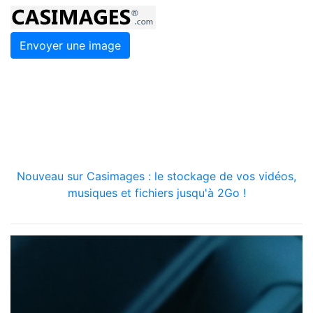
Envoyer une image
Nouveau sur Casimages : le stockage de vos vidéos,
musiques et fichiers jusqu'à 2Go !