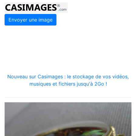
Envoyer une image
Nouveau sur Casimages : le stockage de vos vidéos,
musiques et fichiers jusqu'à 2Go !