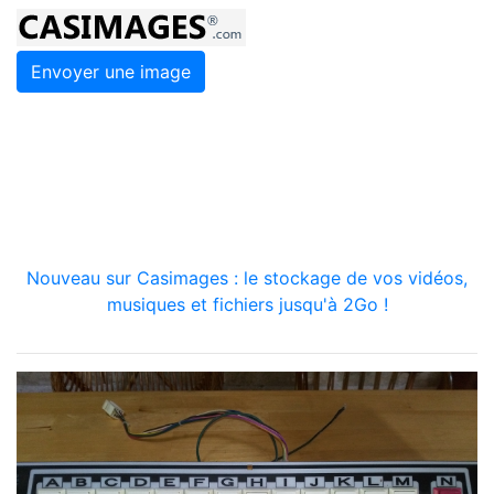
Envoyer une image
Nouveau sur Casimages : le stockage de vos vidéos,
musiques et fichiers jusqu'à 2Go !