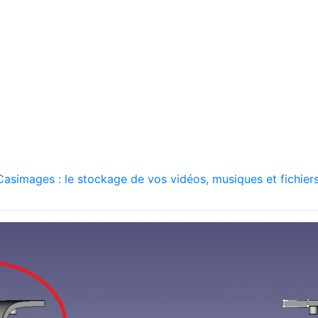
asimages : le stockage de vos vidéos, musiques et fichiers