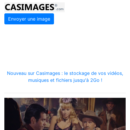
Envoyer une image
Nouveau sur Casimages : le stockage de vos vidéos,
musiques et fichiers jusqu'à 2Go !