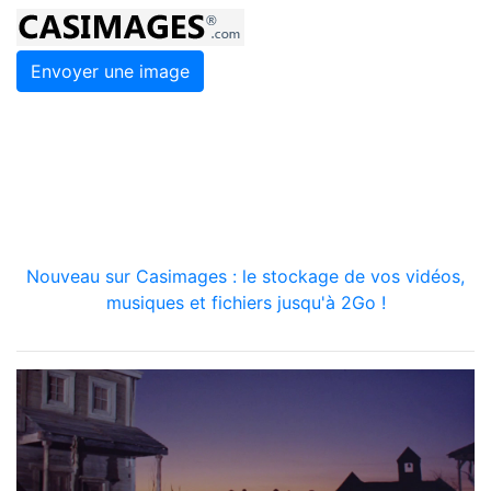
Envoyer une image
Nouveau sur Casimages : le stockage de vos vidéos,
musiques et fichiers jusqu'à 2Go !