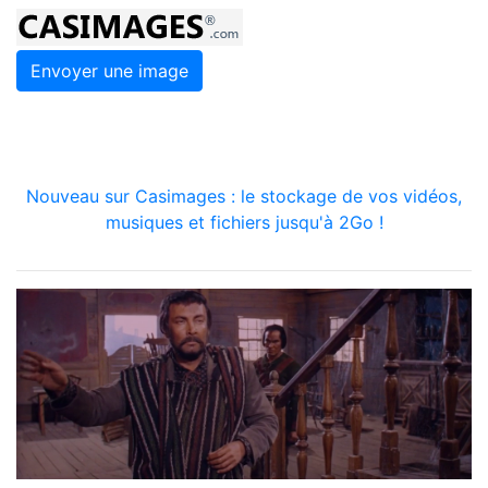
Envoyer une image
Nouveau sur Casimages : le stockage de vos vidéos,
musiques et fichiers jusqu'à 2Go !