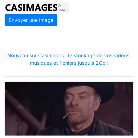
Envoyer une image
Nouveau sur Casimages : le stockage de vos vidéos,
musiques et fichiers jusqu'à 2Go !