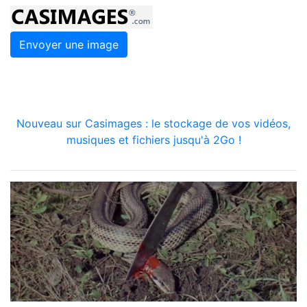
Envoyer une image
Nouveau sur Casimages : le stockage de vos vidéos,
musiques et fichiers jusqu'à 2Go !