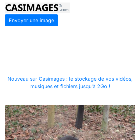
Envoyer une image
Nouveau sur Casimages : le stockage de vos vidéos,
musiques et fichiers jusqu'à 2Go !