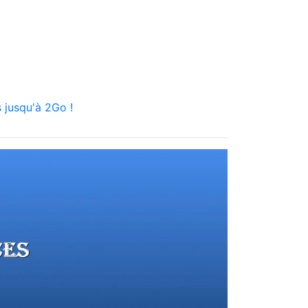
 jusqu'à 2Go !