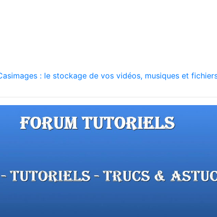
asimages : le stockage de vos vidéos, musiques et fichiers