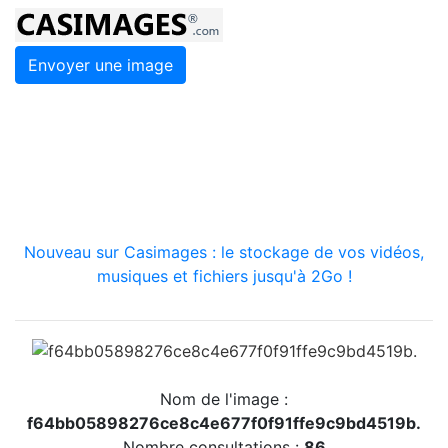
Envoyer une image
Nouveau sur Casimages : le stockage de vos vidéos,
musiques et fichiers jusqu'à 2Go !
Nom de l'image :
f64bb05898276ce8c4e677f0f91ffe9c9bd4519b.
Nombre consultations :
86