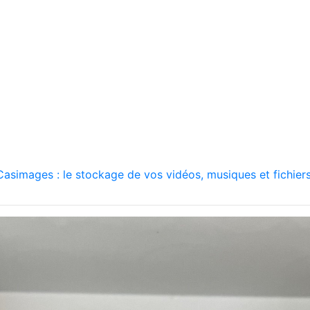
asimages : le stockage de vos vidéos, musiques et fichiers