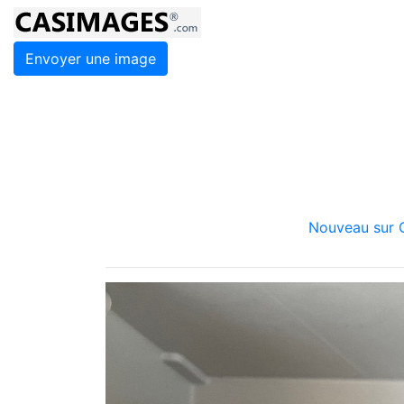
Envoyer une image
Nouveau sur C