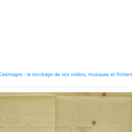
asimages : le stockage de vos vidéos, musiques et fichiers