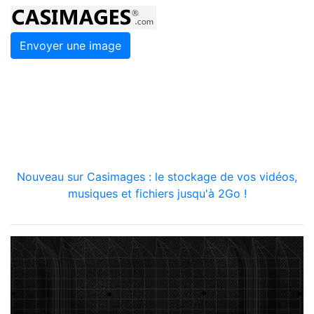
Envoyer une image
Nouveau sur Casimages : le stockage de vos vidéos,
musiques et fichiers jusqu'à 2Go !