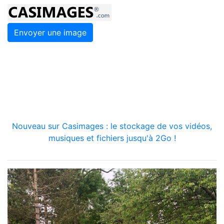
Envoyer une image
Nouveau sur Casimages : le stockage de vos vidéos,
musiques et fichiers jusqu'à 2Go !