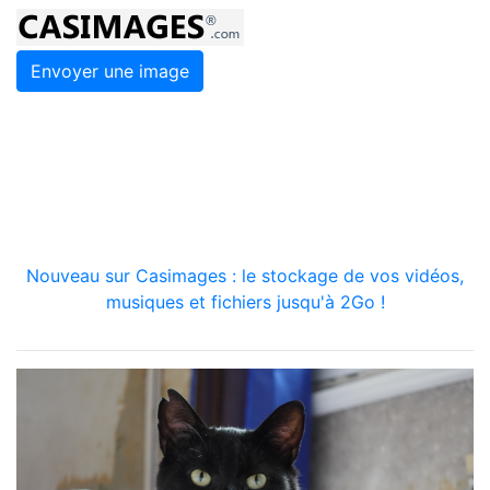
Envoyer une image
Nouveau sur Casimages : le stockage de vos vidéos,
musiques et fichiers jusqu'à 2Go !