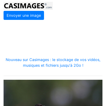
Envoyer une image
Nouveau sur Casimages : le stockage de vos vidéos,
musiques et fichiers jusqu'à 2Go !