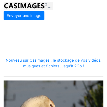
Envoyer une image
Nouveau sur Casimages : le stockage de vos vidéos,
musiques et fichiers jusqu'à 2Go !