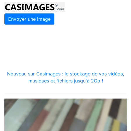
Envoyer une image
Nouveau sur Casimages : le stockage de vos vidéos,
musiques et fichiers jusqu'à 2Go !