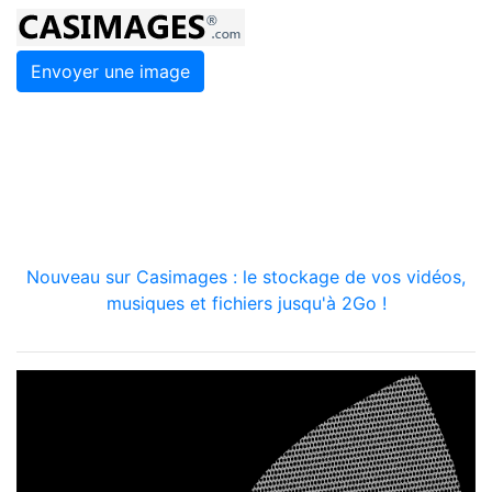
Envoyer une image
Nouveau sur Casimages : le stockage de vos vidéos,
musiques et fichiers jusqu'à 2Go !