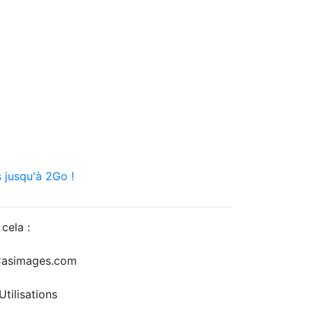
 jusqu'à 2Go !
cela :
r Casimages.com
tilisations