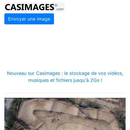
Envoyer une image
Nouveau sur Casimages : le stockage de vos vidéos,
musiques et fichiers jusqu'à 2Go !