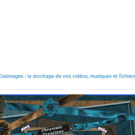
asimages : le stockage de vos vidéos, musiques et fichiers