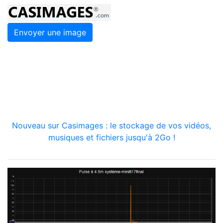
Envoyer une image
Nouveau sur Casimages : le stockage de vos vidéos,
musiques et fichiers jusqu'à 2Go !