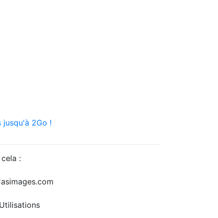
 jusqu'à 2Go !
cela :
r Casimages.com
tilisations