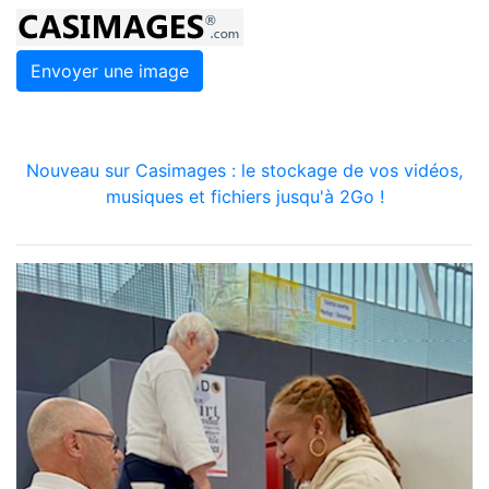
Envoyer une image
Nouveau sur Casimages : le stockage de vos vidéos,
musiques et fichiers jusqu'à 2Go !