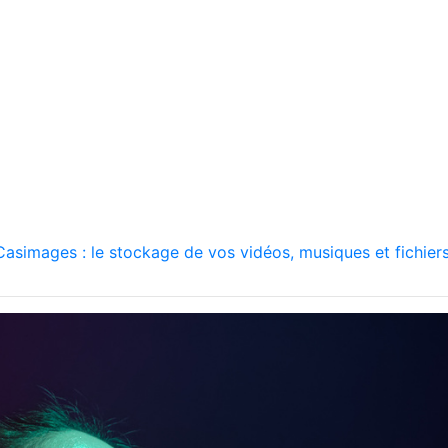
asimages : le stockage de vos vidéos, musiques et fichiers