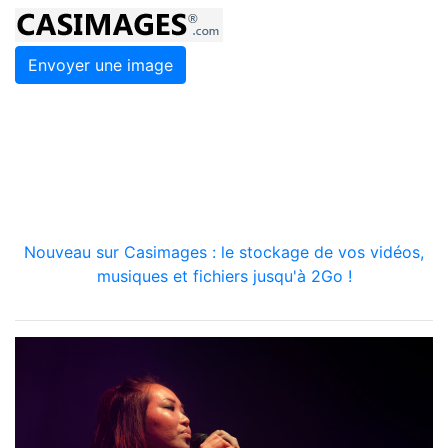
Envoyer une image
Nouveau sur Casimages : le stockage de vos vidéos,
musiques et fichiers jusqu'à 2Go !